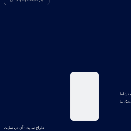
و نشاط
خشک ما
طراح سایت: آی تی سایت