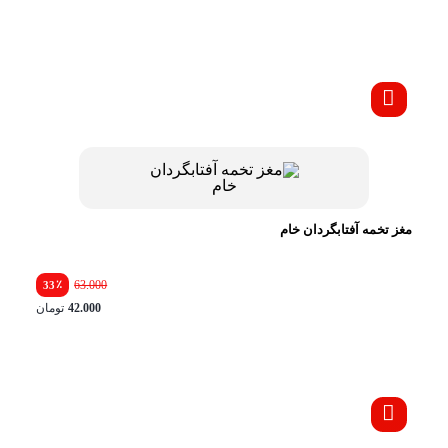
مغز تخمه آفتابگردان خام
٪
63.000
33
42.000
تومان