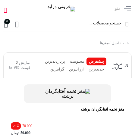
منو
0
خانه
/
آجیل
/
مغزها
پیشفرض
محبوبیت
پربازدیدترین
نمایش
2
مرتب
سازی:
قیمت کالا ها
جدیدترین
ارزانترین
گرانترین
مغز تخمه آفتابگردان برشته
٪
70.000
29
50.000
تومان