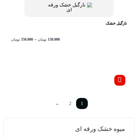
نارگیل خشک
محدود
–
150.000
تومان
550.000
تومان
قیمت:
تا
تومان550.000
←
2
1
میوه خشک ورقه ای