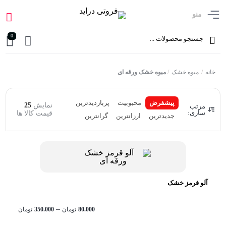
منو
0
خانه
/
میوه خشک
/
میوه خشک ورقه ای
پیشفرض
محبوبیت
پربازدیدترین
نمایش
25
مرتب
سازی:
قیمت کالا ها
جدیدترین
ارزانترین
گرانترین
آلو قرمز خشک
محدود
–
80.000
تومان
350.000
تومان
قیمت: