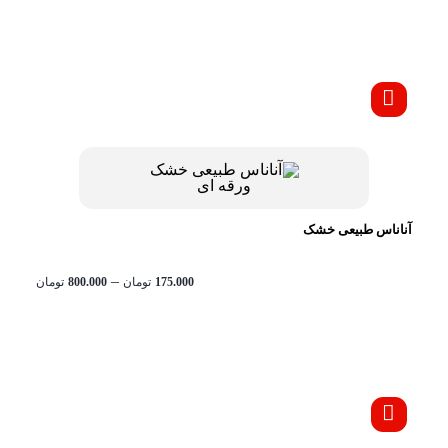
تا
تومان350.000
آناناس طبیعی خشک
محدود
–
175.000
تومان
800.000
تومان
قیمت:
تا
تومان800.000