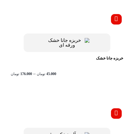
خربزه جانا خشک
محدود
–
45.000
تومان
176.000
تومان
قیمت:
تا
تومان176.000