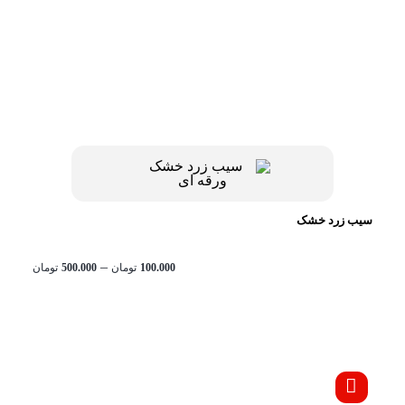
سیب زرد خشک
محدود
–
100.000
تومان
500.000
تومان
قیمت:
تا
تومان500.000