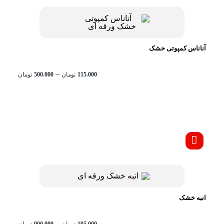
آناناس کمپوتی خشک
محدود
–
115.000
تومان
500.000
تومان
قیمت:
تا
تومان500.000
انبه خشک
محدود
–