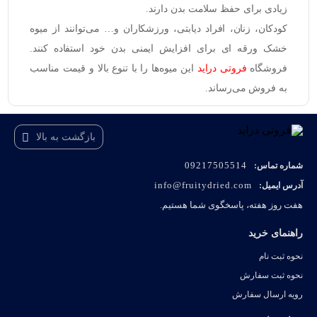
زیادی برای حفظ سلامت بدن دارند.
کودکان، زنان، افراد دیابتی، ورزشکاران و… می‌توانند از میوه
خشک ورقه ای برای افزایش ایمنی بدن خود استفاده کنند.
فروشگاه
فروتی دراید
این میوه‌ها را با تنوع بالا و قیمت مناسب
به فروش می‌رساند.
بازگشت به بالا
09217505514
شماره تماس:
info@fruitydried.com
آدرس ایمیل:
هفت روز هفته، پاسخگوی شما هستیم.
راهنمای خرید
نحوه ثبت نام
نحوه ثبت سفارش
رویه ارسال سفارش