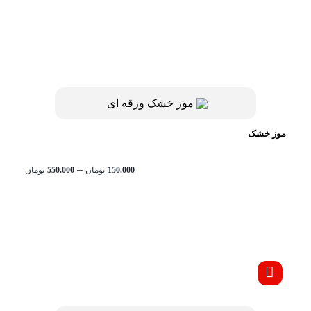
موز خشک
محدود
–
150.000
تومان
550.000
تومان
قیمت:
تا
تومان550.000