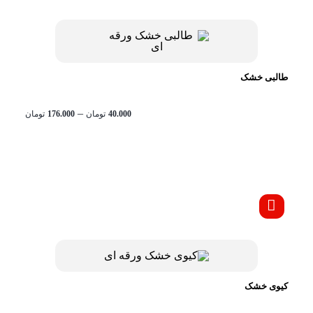
طالبی خشک
محدود
–
40.000
تومان
176.000
تومان
قیمت:
تا
تومان176.000
کیوی خشک