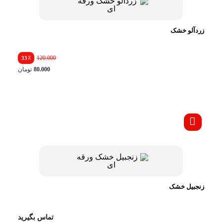
زردآلو خشک
٪
120.000
33
80.000
تومان
زنجبیل خشک
تماس بگیرید