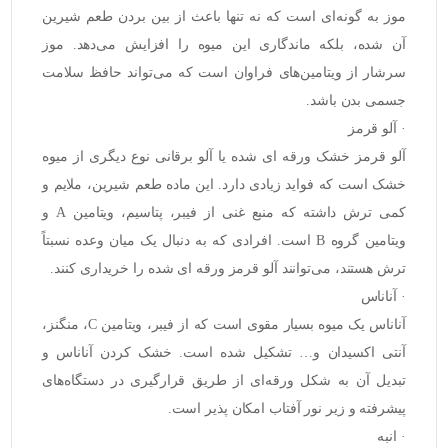
موز به گونه‌ای است که نه تنها باعث از بین بردن طعم شیرین
آن شده، بلکه ماندگاری این میوه را افزایش می‌دهد. موز
سرشار از ویتامین‌های فراوان است که می‌تواند حافظ سلامت
جسمی بدن باشد.
· آلو قرمز
آلو قرمز خشک ورقه ای
شده یا آلو برقانی نوع دیگری از میوه
خشک است که فواید زیادی دارد. این ماده طعم شیرین، ملایم و
کمی ترش داشته که منبع غنی از
فیبر، پتاسیم، ویتامین A و
ویتامین گروه B
است. افرادی که به دنبال یک میان وعده نسبتاً
ترش هستند، می‌توانند آلو قرمز ورقه ای شده را خریداری کنند.
· آناناس
آناناس
یک میوه بسیار مقوی است که از
فیبر، ویتامین C، منگنز،
آنتی اکسیدان و…
تشکیل شده است. خشک کردن آناناس و
تبدیل آن به شکل ورقه‌ای از طریق قرارگیری در دستگاه‌های
پیشرفته و زیر نور آفتاب امکان پذیر است.
· انبه