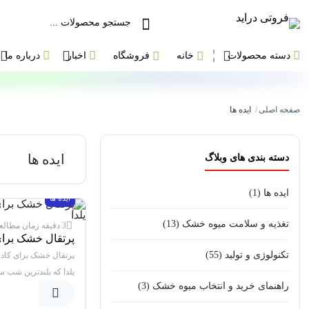
دسته محصولات
خانه
فروشگاه
اخبار
درباره ما
صفحه اصلی
ایده ها
/
ایده ها
دسته بندی های وبلاگ
ایده ها
(1)
ایده ها
تغذیه و سلامت میوه خشک
(13)
3 دقیقه زمان مطالعه
پرتقال خشک برا
شب یلدا: ایده‌های
تکنولوژی و تولید
(55)
پرتقال خشک برای کاد
شگفت‌زده می‌کند
یلدا که بلندترین شب س
راهنمای خرید و انتخاب میوه خشک
(3)