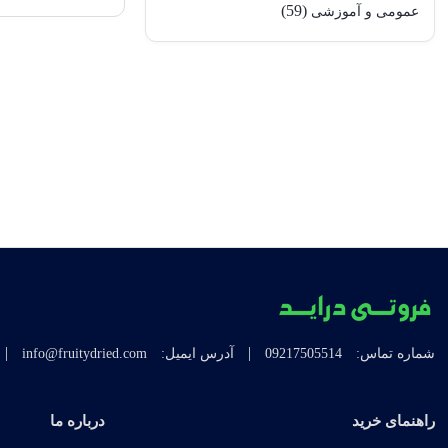
(59)
عمومی و آموزشی
|
|
شماره تماس:
09217505514
آدرس ایمیل:
info@fruitydried.com
راهنمای خرید
درباره ما