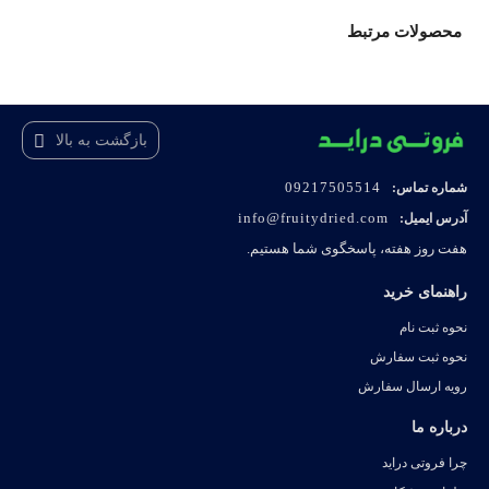
محصولات مرتبط
بازگشت به بالا
09217505514
شماره تماس:
info@fruitydried.com
آدرس ایمیل:
هفت روز هفته، پاسخگوی شما هستیم.
راهنمای خرید
نحوه ثبت نام
نحوه ثبت سفارش
رویه ارسال سفارش
درباره ما
چرا فروتی دراید