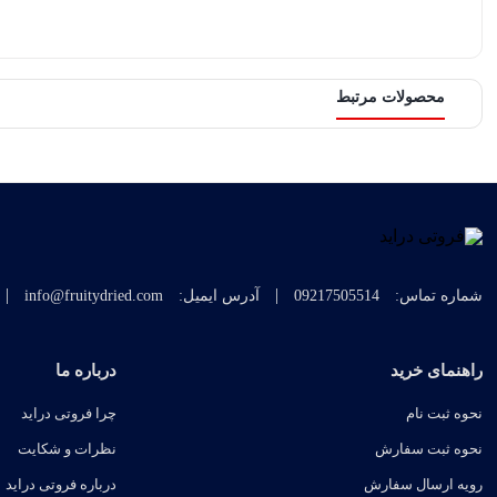
محصولات مرتبط
|
|
شماره تماس:
09217505514
آدرس ایمیل:
info@fruitydried.com
راهنمای خرید
درباره ما
نحوه ثبت نام
چرا فروتی دراید
نحوه ثبت سفارش
نظرات و شکایت
رویه ارسال سفارش
درباره فروتی دراید