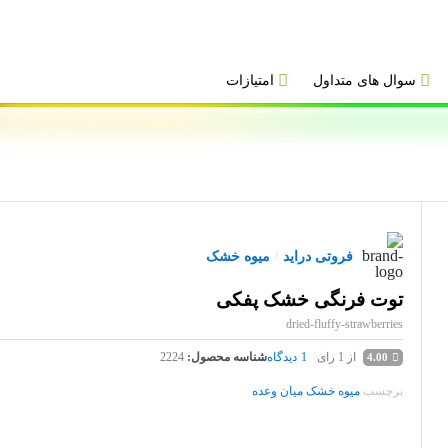
سوال های متداول
امتیازات
فروتی دراید
میوه خشک
/
توت فرنگی خشک پفکی
dried-fluffy-strawberries
از 1 رای
1
دیدگاه
شناسه محصول:
2224
4.00
برچسب
میوه خشک میان وعده