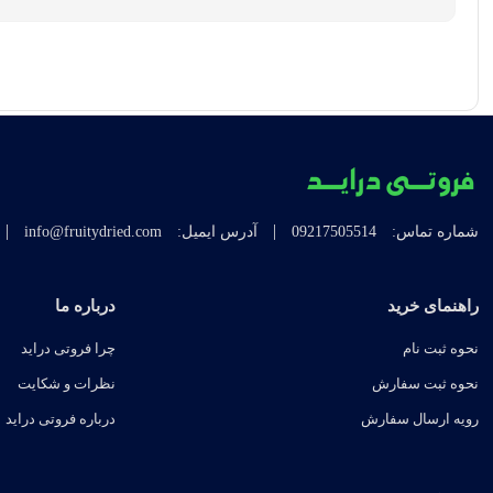
|
|
شماره تماس:
09217505514
آدرس ایمیل:
info@fruitydried.com
راهنمای خرید
درباره ما
نحوه ثبت نام
چرا فروتی دراید
نحوه ثبت سفارش
نظرات و شکایت
رویه ارسال سفارش
درباره فروتی دراید