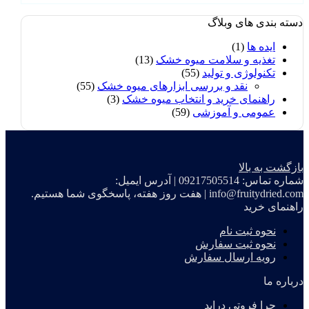
دسته بندی های وبلاگ
ایده ها
(1)
تغذیه و سلامت میوه خشک
(13)
تکنولوژی و تولید
(55)
نقد و بررسی ابزارهای میوه خشک
(55)
راهنمای خرید و انتخاب میوه خشک
(3)
عمومی و آموزشی
(59)
بازگشت به بالا
شماره تماس:
09217505514
|
آدرس ایمیل:
info@fruitydried.com
|
هفت روز هفته، پاسخگوی شما هستیم.
راهنمای خرید
نحوه ثبت نام
نحوه ثبت سفارش
رویه ارسال سفارش
درباره ما
چرا فروتی دراید