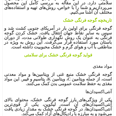
سلامتی دارد. در این مقاله به بررسی کامل این محصول
می‌پردازیم و شما را با خواص، روش‌های تهیه و استفاده‌های
مختلف آن آشنا می‌کنیم.
تاریخچه گوجه فرنگی خشک
گوجه فرنگی برای اولین بار در آمریکای جنوبی کشت شد و
سپس به سایر نقاط جهان انتقال یافت. خشک کردن گوجه
فرنگی به عنوان یک روش نگهداری طولانی مدت، از دوران
باستان مورد استفاده قرار می‌گرفت. این روش به ویژه در
مناطقی با آب و هوای گرم و خشک محبوبیت داشته است.
فواید گوجه فرنگی خشک برای سلامتی
مواد مغذی
گوجه فرنگی خشک
منبع غنی از ویتامین‌ها و مواد معدنی
است، از جمله
ویتامین C، ویتامین K، پتاسیم و فیبر
. این مواد
مغذی به حفظ سلامت عمومی بدن کمک می‌کنند.
آنتی‌اکسیدان‌ها
یکی از ویژگی‌های بارز
گوجه فرنگی خشک
، محتوای بالای
آنتی‌اکسیدان‌های آن است. لیکوپن، یکی از قوی‌ترین
آنتی‌اکسیدان‌ها، در گوجه فرنگی خشک به مقدار زیادی یافت
می‌شود و به مبارزه با رادیکال‌های آزاد کمک می‌کند.